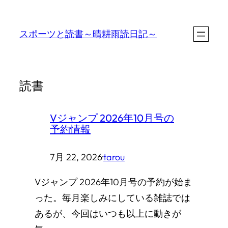
内
容
スポーツと読書～晴耕雨読日記～
を
ス
キ
読書
ッ
プ
Vジャンプ 2026年10月号の
予約情報
7月 22, 2026
·
tarou
Vジャンプ 2026年10月号の予約が始ま
った。毎月楽しみにしている雑誌では
あるが、今回はいつも以上に動きが